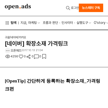
뉴스레터 구독
로그인
탐색
지금, 마케팅
흐름과 판단
인사이터
실행도구
O'story
구글/네이버/카카오
[네이버] 확장소재 가격링크
오픈애즈
2017.10.13 21:04
4256
0
0
0
[OpenTip] 간단하게 등록하는 확장소재_가격링
크편