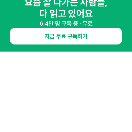
요즘 잘 나가는 사람들,
다 읽고 있어요
NHN AD
6.4만 명 구독 중 · 무료
오픈애즈란
공지사항
제휴문의
인사이터 신청
지금 무료 구독하기
뉴스레터
광고안내
경기도 성남시 분당구 대왕판교로645번길 16
대표 : 심도섭
사업자등록번호 : 144-81-27690(
사업자정보확인
)
통신판매업신고번호 : 2014-경기성남-1023
호스팅서비스사업자 : 오픈애즈
서비스•광고 문의 :
1800-2198
이메일 :
openads@openads.co.kr
이용약관
개인정보처리방침
instagram
thread
kakaotalk
© NHN AD. All rights reserved.