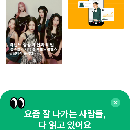
페이
동
브
유크
요즘 잘 나가는 사람들,
다 읽고 있어요