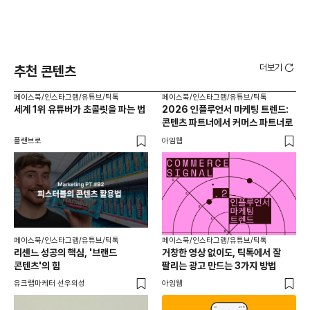
더보기
추천 콘텐츠
페이스북/인스타그램/유튜브/틱톡
페이스북/인스타그램/유튜브/틱톡
페이
세계 1위 유튜버가 초콜릿을 파는 법
2026 인플루언서 마케팅 트렌드:
브
콘텐츠 파트너에서 커머스 파트너로
팬
플랜브로
아임웹
유크
페이스북/인스타그램/유튜브/틱톡
페이스북/인스타그램/유튜브/틱톡
리센느 성공의 핵심, '브랜드
거창한 영상 없이도, 틱톡에서 잘
콘텐츠'의 힘
팔리는 광고 만드는 3가지 방법
유크랩마케터 선우의성
아임웹