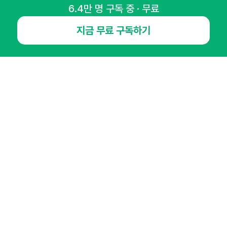
6.4만 명 구독 중 · 무료
매주 화요일 아침,
지금 무료 구독하기
마케팅 감각을 깨워 드릴게요!
65,043명의 마케터를 성장시키는 뉴스레터
뉴스레터 구독하기
NHN AD
오픈애즈란
공지사항
제휴문의
인사이터 신청
뉴스레터
광고안내
경기도 성남시 분당구 대왕판교로645번길 16
대표 : 심도섭
사업자등록번호 : 144-81-27690(
사업자정보확인
)
통신판매업신고번호 : 2014-경기성남-1023
호스팅서비스사업자 : 오픈애즈