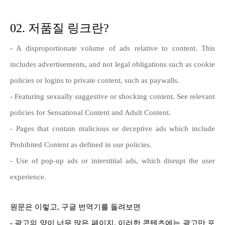
02. 저품질 링크란?
- A disproportionate volume of ads relative to content. This
includes advertisements, and not legal obligations such as cookie
policies or logins to private content, such as paywalls.
- Featuring sexually suggestive or shocking content. See relevant
policies for Sensational Content and Adult Content.
- Pages that contain malicious or deceptive ads which include
Prohibited Content as defined in our policies.
- Use of pop-up ads or interstitial ads, which disrupt the user
experience.
원문은 이렇고, 구글 번역기를 돌려보면
- 광고의 양이 너무 많은 페이지. 이러한 콘텐츠에는 광고만 포