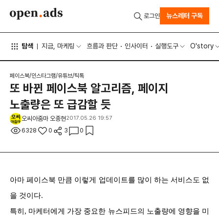
뉴스레터 구독
로그인
탐색
지금, 마케팅
흐름과 판단
인사이터
실행도구
O'story
페이스북/인스타그램/유튜브/틱톡
또 바뀐 페이스북 알고리즘, 페이지
노출량은 또 급감할 듯
오씨아줌마 오종현
2017.05.26 19:57
6328
0
3
0
아마 페이스북 만큼 이렇게 업데이트를 많이 하는 서비스도 없
을 것이다.
특히, 마케터에게 가장 중요한 뉴스피드의 노출량에 영향을 미