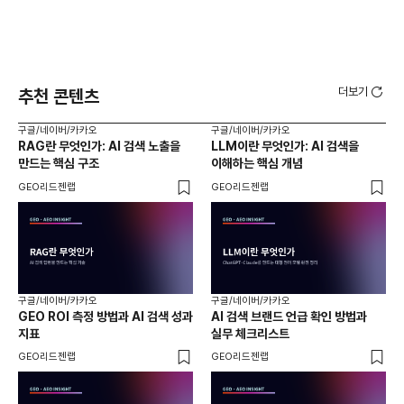
더보기
추천 콘텐츠
구글/네이버/카카오
구글/네이버/카카오
구글
RAG란 무엇인가: AI 검색 노출을
LLM이란 무엇인가: AI 검색을
AI
만드는 핵심 구조
이해하는 핵심 개념
체
GEO리드젠랩
GEO리드젠랩
GE
구글/네이버/카카오
구글/네이버/카카오
구글
GEO ROI 측정 방법과 AI 검색 성과
AI 검색 브랜드 언급 확인 방법과
롱테
지표
실무 체크리스트
SE
GEO리드젠랩
GEO리드젠랩
GE