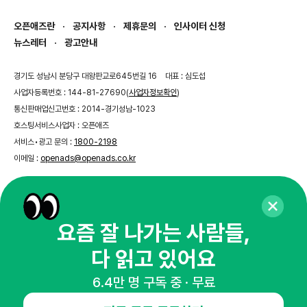
오픈애즈란
공지사항
제휴문의
인사이터 신청
뉴스레터
광고안내
경기도 성남시 분당구 대왕판교로645번길 16
대표 : 심도섭
사업자등록번호 : 144-81-27690(
사업자정보확인
)
통신판매업신고번호 : 2014-경기성남-1023
호스팅서비스사업자 : 오픈애즈
서비스•광고 문의 :
1800-2198
이메일 :
openads@openads.co.kr
이용약관
개인정보처리방침
instagram
thread
kakaotalk
요즘 잘 나가는 사람들,
다 읽고 있어요
© NHN AD. All rights reserved.
6.4만 명 구독 중 · 무료