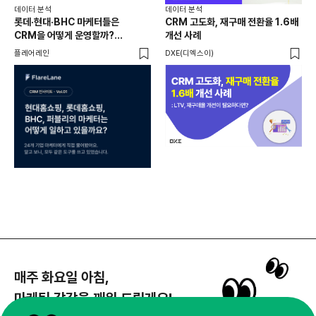
데이터 분석
데이터 분석
데이
롯데·현대·BHC 마케터들은
CRM 고도화, 재구매 전환율 1.6배
집요
CRM을 어떻게 운영할까?
개선 사례
20
24개사가 직접 답한 마케팅 자동화
Mi
플레어레인
DXE(디엑스이)
마켓
노하우
매주 화요일 아침,
마케팅 감각을 깨워 드릴게요!
65,043명의 마케터를 성장시키는 뉴스레터