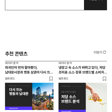
더보기
추천 콘텐츠
데이터 분석
데이터 분석
데이
외국인이 먼저 알아봤다,
냉장고 속 소스가 바뀌고 있다, 저당
[브
남대문시장과 명동 상권이 다시 뜨는
조미료·소스·장류 브랜드별 소비자
앱 
이유는 뭘까
반응 분석
썸트렌드
썸트렌드
트렌