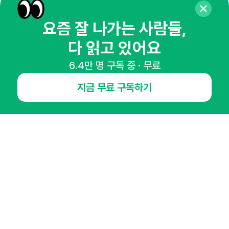
뉴스레터 구독하기
요즘 잘 나가는 사람들,
다 읽고 있어요
6.4만 명 구독 중 · 무료
NHN AD
지금 무료 구독하기
오픈애즈란
공지사항
제휴문의
인사이터 신청
뉴스레터
광고안내
경기도 성남시 분당구 대왕판교로645번길 16
대표 : 심도섭
사업자등록번호 : 144-81-27690(
사업자정보확인
)
통신판매업신고번호 : 2014-경기성남-1023
호스팅서비스사업자 : 오픈애즈
서비스•광고 문의 :
1800-2198
이메일 :
openads@openads.co.kr