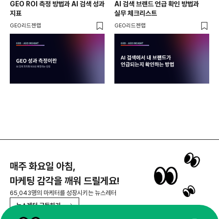
GEO ROI 측정 방법과 AI 검색 성과
AI 검색 브랜드 언급 확인 방법과
롱테
지표
실무 체크리스트
SE
GEO리드젠랩
GEO리드젠랩
GE
매주 화요일 아침,
마케팅 감각을 깨워 드릴게요!
65,043명의 마케터를 성장시키는 뉴스레터
뉴스레터 구독하기