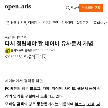
뉴스레터 구독
로그인
탐색
지금, 마케팅
흐름과 판단
인사이터
실행도구
O'story
구글/네이버/카카오
다시 정립해야 할 네이버 유사문서 개념
오씨아줌마 오종현
2017.01.18 19:49
7633
0
0
0
네이버에서 검색을 하면
PC버전
의 경우
블로그, 카페, 지식인, 사이트, 웹문서 등이 각
각의 영역을 구분해서 노출
되고 있다.
모바일 검색
의
경우
통합웹
이라는 이름하에
블로그, 카페, 지