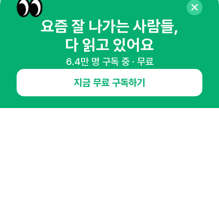
요즘 잘 나가는 사람들,
다 읽고 있어요
NHN AD
6.4만 명 구독 중 · 무료
오픈애즈란
공지사항
제휴문의
인사이터 신청
지금 무료 구독하기
뉴스레터
광고안내
경기도 성남시 분당구 대왕판교로645번길 16
대표 : 심도섭
사업자등록번호 : 144-81-27690(
사업자정보확인
)
통신판매업신고번호 : 2014-경기성남-1023
호스팅서비스사업자 : 오픈애즈
서비스•광고 문의 :
1800-2198
이메일 :
openads@openads.co.kr
이용약관
개인정보처리방침
instagram
thread
kakaotalk