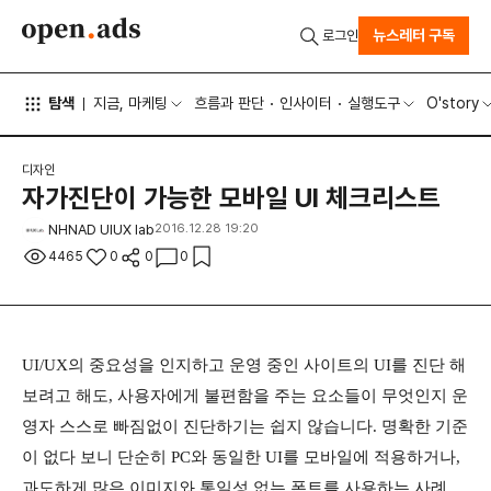
뉴스레터 구독
로그인
탐색
지금, 마케팅
흐름과 판단
인사이터
실행도구
O'story
디자인
자가진단이 가능한 모바일 UI 체크리스트
NHNAD UIUX lab
2016.12.28 19:20
4465
0
0
0
UI/UX의 중요성을 인지하고 운영 중인 사이트의 UI를 진단 해
보려고 해도, 사용자에게 불편함을 주는 요소들이 무엇인지 운
영자 스스로 빠짐없이 진단하기는 쉽지 않습니다. 명확한 기준
이 없다 보니 단순히 PC와 동일한 UI를 모바일에 적용하거나,
과도하게 많은 이미지와 통일성 없는 폰트를 사용하는 사례,