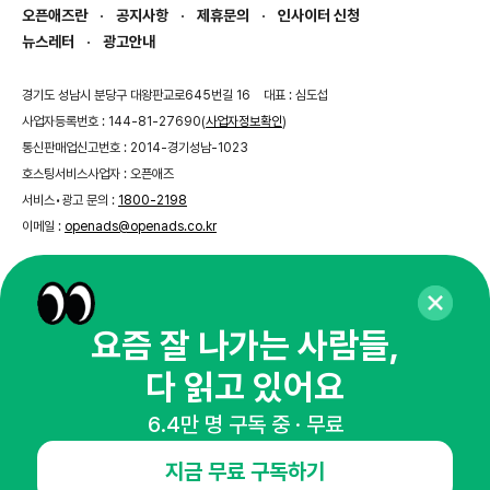
오픈애즈란
공지사항
제휴문의
인사이터 신청
뉴스레터
광고안내
경기도 성남시 분당구 대왕판교로645번길 16
대표 : 심도섭
사업자등록번호 : 144-81-27690(
사업자정보확인
)
통신판매업신고번호 : 2014-경기성남-1023
호스팅서비스사업자 : 오픈애즈
서비스•광고 문의 :
1800-2198
이메일 :
openads@openads.co.kr
이용약관
개인정보처리방침
instagram
thread
kakaotalk
요즘 잘 나가는 사람들,
다 읽고 있어요
© NHN AD. All rights reserved.
6.4만 명 구독 중 · 무료
지금 무료 구독하기