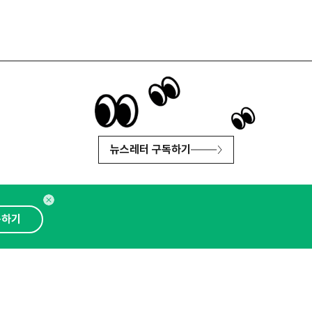
뉴스레터 구독하기
독하기
인사이터 신청
뉴스레터
광고안내
대표 : 심도섭
보확인
)
통신판매업신고번호 : 2014-경기성남-1023
문의 :
1800-2198
이메일 :
openads@openads.co.kr