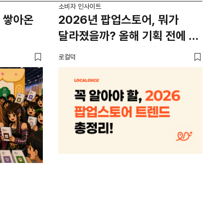
소비자 인사이트
소비
 쌓아온
2026년 팝업스토어, 뭐가
외
달라졌을까? 올해 기획 전에 꼭
남
봐야 할 트렌드 4가지
뜨
로컬덕
썸트