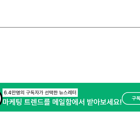
6.4만명의 구독자가 선택한 뉴스레터
구
마케팅 트렌드를 메일함에서 받아보세요!
오픈애즈란
공지사항
제휴문의
경기도 성남시 분당구 대왕판교로645번길 16
사업자등록번호 : 144-81-27690(
사업자정
호스팅서비스사업자 : 오픈애즈
서비스•광고 