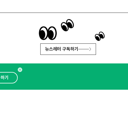
뉴스레터 구독하기
독하기
인사이터 신청
뉴스레터
광고안내
대표 : 심도섭
보확인
)
통신판매업신고번호 : 2014-경기성남-1023
문의 :
1800-2198
이메일 :
openads@openads.co.kr