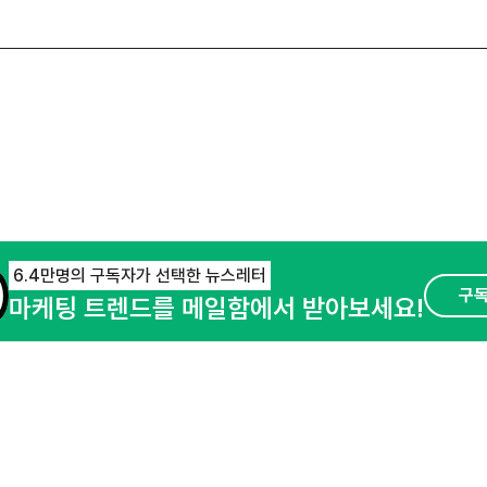
6.4만명의 구독자가 선택한 뉴스레터
구
마케팅 트렌드를 메일함에서 받아보세요!
오픈애즈란
공지사항
제휴문의
경기도 성남시 분당구 대왕판교로645번길 16
사업자등록번호 : 144-81-27690(
사업자정
호스팅서비스사업자 : 오픈애즈
서비스•광고 
이용약관
개인정보처리방침