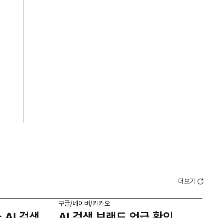
더보기
구글/네이버/카카오
구글/
 AI 검색
AI 검색 브랜드 언급 확인
A