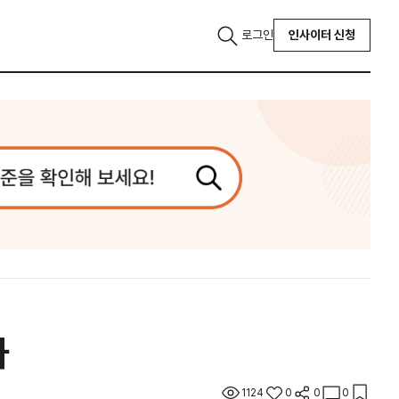
로그인
인사이터 신청
차
1124
0
0
0