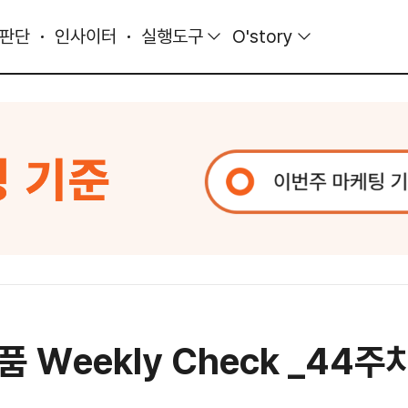
 판단
인사이터
실행도구
O'story
Weekly Check _44주