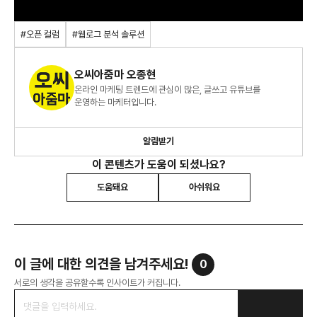
#오픈 컬럼
#웹로그 분석 솔루션
오씨아줌마 오종현
온라인 마케팅 트렌드에 관심이 많은, 글쓰고 유튜브를
운영하는 마케터입니다.
알림받기
이 콘텐츠가 도움이 되셨나요?
도움돼요
아쉬워요
ㅣ에디터 소개
오씨 아줌마는 홈페이지와 유튜브를 통해 광고주에게 도움이 되는 광고
이 글에 대한 의견을 남겨주세요!
0
운영 노하우와 온라인 광고 시장의 트렌드를 공유해주고 계십니다.
서로의 생각을 공유할수록 인사이트가 커집니다.
-홈페이지 :
http://www.ocworld.kr
-유튜브채널:
http://www.youtube.com/c/EduwebsiteOrgoc