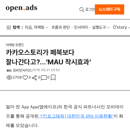
뉴스레터 구독
로그인
탐색
지금, 마케팅
흐름과 판단
인사이터
실행도구
O'story
마케팅 트렌드
카카오스토리가 페북보다
잘나간다고?…’MAU 착시효과’
모비인사이드
2016.06.21 23:50
2709
0
0
0
얼마 전 App App(앱에이프)의 한국 공식 파트너사인 모비데이
즈를 통해 공개된
‘[인포그래픽] 대한민국 SNS 이용현황‘
이 화
제를 모았습니다.