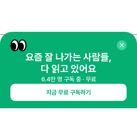
매주 화요일 아침,
요즘 잘 나가는 사람들,
마케팅 감각을 깨워 드릴게요!
다 읽고 있어요
65,043명의 마케터를 성장시키는 뉴스레터
뉴스레터 구독하기
6.4만 명 구독 중 · 무료
지금 무료 구독하기
NHN AD
오픈애즈란
공지사항
제휴문의
인사이터 신청
뉴스레터
광고안내