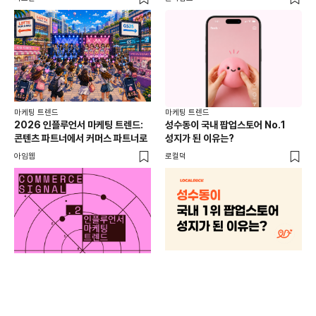
마케팅 트렌드
마케팅 트렌드
2026 인플루언서 마케팅 트렌드:
성수동이 국내 팝업스토어 No.1
콘텐츠 파트너에서 커머스 파트너로
성지가 된 이유는?
아임웹
로컬덕
마케
하
브루