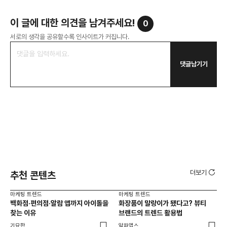
이 글에 대한 의견을 남겨주세요!
0
서로의 생각을 공유할수록 인사이트가 커집니다.
댓글남기기
더보기
추천 콘텐츠
마케팅 트렌드
마케팅 트렌드
마케
백화점·편의점·알람 앱까지 아이돌을
화장품이 말랑이가 됐다고? 뷰티
서
찾는 이유
브랜드의 트렌드 활용법
오프
기묘한
알파앱스
로컬