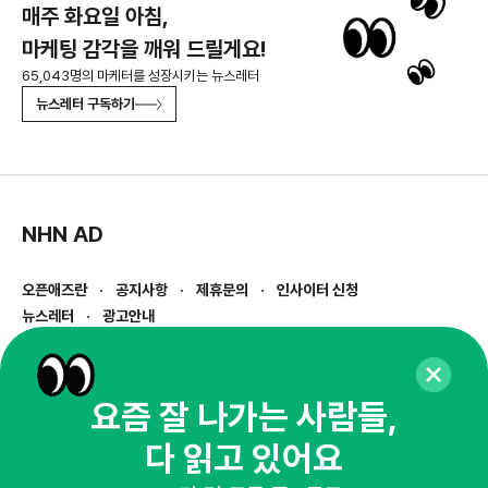
매주 화요일 아침,
마케팅 감각을 깨워 드릴게요!
65,043명의 마케터를 성장시키는 뉴스레터
뉴스레터 구독하기
NHN AD
오픈애즈란
공지사항
제휴문의
인사이터 신청
뉴스레터
광고안내
경기도 성남시 분당구 대왕판교로645번길 16
대표 : 심도섭
사업자등록번호 : 144-81-27690(
사업자정보확인
)
요즘 잘 나가는 사람들,
통신판매업신고번호 : 2014-경기성남-1023
다 읽고 있어요
호스팅서비스사업자 : 오픈애즈
서비스•광고 문의 :
1800-2198