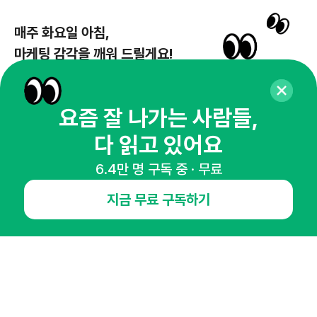
매주 화요일 아침,
마케팅 감각을 깨워 드릴게요!
65,043명의 마케터를 성장시키는 뉴스레터
뉴스레터 구독하기
요즘 잘 나가는 사람들,
다 읽고 있어요
6.4만 명 구독 중 · 무료
NHN AD
지금 무료 구독하기
오픈애즈란
공지사항
제휴문의
인사이터 신청
뉴스레터
광고안내
경기도 성남시 분당구 대왕판교로645번길 16
대표 : 심도섭
사업자등록번호 : 144-81-27690(
사업자정보확인
)
통신판매업신고번호 : 2014-경기성남-1023
호스팅서비스사업자 : 오픈애즈