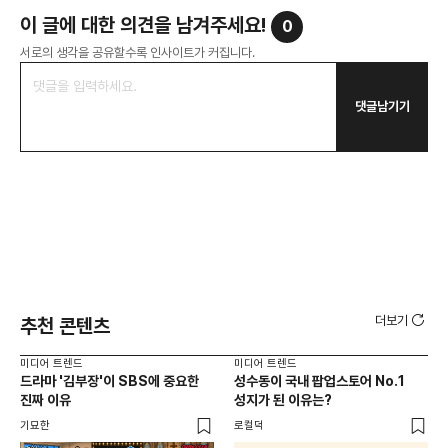
이 글에 대한 의견을 남겨주세요!
0
서로의 생각을 공유할수록 인사이트가 커집니다.
댓글남기기
더보기
추천 콘텐츠
미디어 트렌드
미디어 트렌드
미디
드라마 '김부장'이 SBS에 중요한
성수동이 국내 팝업스토어 No.1
요
진짜 이유
성지가 된 이유는?
않습
유튜
기묘한
로컬덕
유광