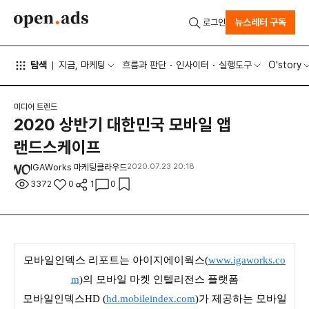
뉴스레터 구독
로그인
탐색
지금, 마케팅
흐름과 판단
인사이터
실행도구
O'story
미디어 트렌드
2020 상반기 대한민국 모바일 앱
랜드스케이프
IGAWorks 마케팅클라우드
2020.07.23 20:18
3372
0
1
0
모
바일
인덱스 리포트는 아이지에이웍스(
www.igaworks.co
m
)의 모바일 마켓 인텔리전스 플랫폼
모바일인덱스HD (
hd.mobileindex.com
)가 제공하는 모바일