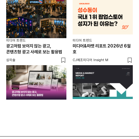
미디어 트렌드
미디어 트렌드
미디
광고처럼 보이지 않는 광고,
미디어&마켓 리포트 2026년 6월
연령
콘텐츠형 광고 사례로 보는 활용법
호
타
꾸밈
심미솔
CJ메조미디어 Insight M
DM
함께
각