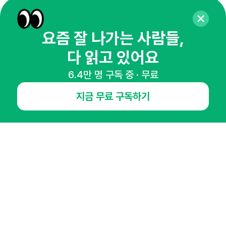
65,043명의 마케터를 성장시키는 뉴스레터
뉴스레터 구독하기
요즘 잘 나가는 사람들,
다 읽고 있어요
6.4만 명 구독 중 · 무료
NHN AD
지금 무료 구독하기
오픈애즈란
공지사항
제휴문의
인사이터 신청
뉴스레터
광고안내
경기도 성남시 분당구 대왕판교로645번길 16
대표 : 심도섭
사업자등록번호 : 144-81-27690(
사업자정보확인
)
통신판매업신고번호 : 2014-경기성남-1023
호스팅서비스사업자 : 오픈애즈
서비스•광고 문의 :
1800-2198
이메일 :
openads@openads.co.kr