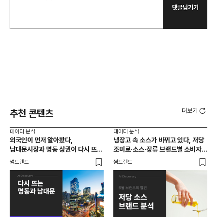
댓글남기기
더보기
추천 콘텐츠
데이터 분석
데이터 분석
데이
외국인이 먼저 알아봤다,
냉장고 속 소스가 바뀌고 있다, 저당
[브
남대문시장과 명동 상권이 다시 뜨는
조미료·소스·장류 브랜드별 소비자
앱 
이유는 뭘까
반응 분석
썸트렌드
썸트렌드
트렌