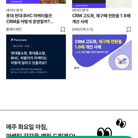
데이터 분석
데이터 분석
데이
롯데·현대·BHC 마케터들은
CRM 고도화, 재구매 전환율 1.6배
집요
CRM을 어떻게 운영할까?
개선 사례
20
24개사가 직접 답한 마케팅 자동화
Mi
플레어레인
DXE(디엑스이)
마켓
노하우
매주 화요일 아침,
마케팅 감각을 깨워 드릴게요!