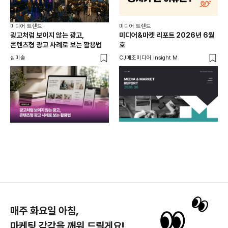
미디어 트렌드
미디어 트렌드
미디
광고처럼 보이지 않는 광고,
미디어&마켓 리포트 2026년 6월
연령
콘텐츠형 광고 사례로 보는 활용법
호
타
꾸밈
심미솔
CJ메조미디어 Insight M
DM
함께
각
매주 화요일 아침,
마케팅 감각을 깨워 드릴게요!