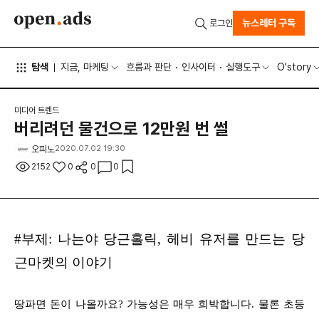
뉴스레터 구독
로그인
탐색
지금, 마케팅
흐름과 판단
인사이터
실행도구
O'story
미디어 트렌드
버리려던 물건으로 12만원 번 썰
오피노
2020.07.02 19:30
2152
0
0
0
#부제: 나는야 당근홀릭, 헤비 유저를 만드는 당
근마켓의 이야기
땅파면 돈이 나올까요? 가능성은 매우 희박합니다. 물론 초등