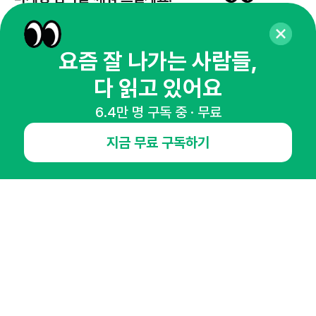
65,043명의 마케터를 성장시키는 뉴스레터
뉴스레터 구독하기
요즘 잘 나가는 사람들,
다 읽고 있어요
6.4만 명 구독 중 · 무료
NHN AD
지금 무료 구독하기
오픈애즈란
공지사항
제휴문의
인사이터 신청
뉴스레터
광고안내
경기도 성남시 분당구 대왕판교로645번길 16
대표 : 심도섭
사업자등록번호 : 144-81-27690(
사업자정보확인
)
통신판매업신고번호 : 2014-경기성남-1023
호스팅서비스사업자 : 오픈애즈
서비스•광고 문의 :
1800-2198
이메일 :
openads@openads.co.kr