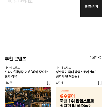
댓글남기기
더보기
추천 콘텐츠
미디어 트렌드
미디어 트렌드
미디
드라마 '김부장'이 SBS에 중요한
성수동이 국내 팝업스토어 No.1
요
진짜 이유
성지가 된 이유는?
않습
유튜
기묘한
로컬덕
유광