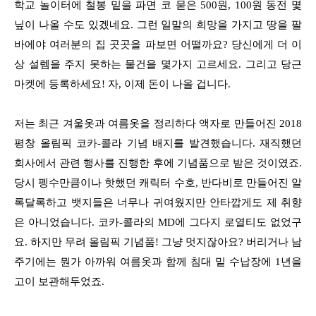
학교 놀이터에 철봉 밑을 파면 코 묻은 500원, 100원 동전 몇
닢이 나올 수도 있겠네요. 그런 일말의 희망을 가지고 땅을 팔
바에야 여러분의 집 곳곳을 파보면 어떨까요? 당신에게 더 이
상 설렘을 주지 못하는 물건을 몇가지 고르세요. 그리고 당근
마켓에 등록하세요! 자, 이제 돈이 나올 겁니다.
저는 최근 겨울옷과 여름옷을 정리하다 액자로 만들어진 2018
평창 올림픽 코카-콜라 기념 배지를 발견했습니다. 재직했던
회사에서 관련 행사를 진행한 후에 기념품으로 받은 것이였죠.
당시 펭수만큼이나 핫했던 캐릭터 수호, 반다비로 만들어진 알
록달록하고 뱃지들은 너무나 귀여웠지만 안타깝게도 제 취향
은 아니었습니다. 코카-콜라의 MD에 그다지 로열티도 없었구
요. 하지만 무려 올림픽 기념품! 그냥 멋지잖아요? 버리거나 남
주기에는 뭔가 아까워 여름옷과 함께 침대 밑 수납장에 1년을
고이 보관해두었죠.