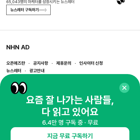
65,043명의 마케터를 성장시키는 뉴스레터
뉴스레터 구독하기
NHN AD
오픈애즈란
공지사항
제휴문의
인사이터 신청
뉴스레터
광고안내
경기도 성남시 분당구 대왕판교로645번길 16
대표 : 심도섭
사업자등록번호 : 144-81-27690(
사업자정보확인
)
요즘 잘 나가는 사람들,
통신판매업신고번호 : 2014-경기성남-1023
다 읽고 있어요
호스팅서비스사업자 : 오픈애즈
서비스•광고 문의 :
1800-2198
6.4만 명 구독 중 · 무료
이메일 :
openads@openads.co.kr
지금 무료 구독하기