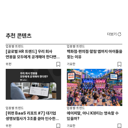
더보기
추천 콘텐츠
업종별 트렌드
업종별 트렌드
업종
[글로벌 HR 트렌드] 우리 회사
백화점·편의점·알람 앱까지 아이돌을
드라
연봉을 모두에게 공개해야 한다면? |
찾는 이유
진
급여 투명성 법, 해외 사례, 연봉
위펀
기묘한
기묘
공개, 채용 공고
업종별 트렌드
업종별 트렌드
업종
[위펀 BaaS 리포트 #7] 대기업
에이피알, 아니 K뷰티는 영속할 수
민음
생명보험사가 3조를 쏟아 인수한
있을까?
달
일본 BaaS 회사의 정체는?
위펀
기묘한
기묘