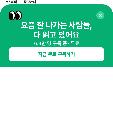
뉴스레터
광고안내
경기도 성남시 분당구 대왕판교로645번길 16
대표 : 심도섭
사업자등록번호 : 144-81-27690(
사업자정보확인
)
요즘 잘 나가는 사람들,
통신판매업신고번호 : 2014-경기성남-1023
다 읽고 있어요
호스팅서비스사업자 : 오픈애즈
서비스•광고 문의 :
1800-2198
6.4만 명 구독 중 · 무료
이메일 :
openads@openads.co.kr
지금 무료 구독하기
이용약관
개인정보처리방침
instagram
thread
kakaotalk
© NHN AD. All rights reserved.