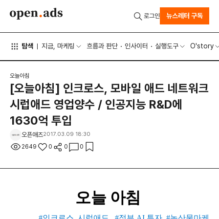
뉴스레터 구독
로그인
탐색
지금, 마케팅
흐름과 판단
인사이터
실행도구
O'story
오늘아침
[오늘아침] 인크로스, 모바일 애드 네트워크
시럽애드 영업양수 / 인공지능 R&D에
1630억 투입
오픈애즈
2017.03.09 18:30
2649
0
0
0
오늘 아침
#인크로스, 시럽애드
#정부 AI 투자
#농산물마케