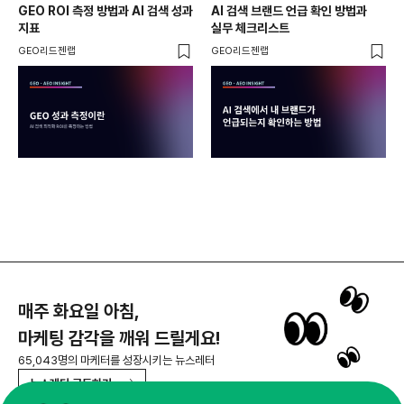
GEO ROI 측정 방법과 AI 검색 성과
AI 검색 브랜드 언급 확인 방법과
롱테
지표
실무 체크리스트
SE
GEO리드젠랩
GEO리드젠랩
GE
매주 화요일 아침,
마케팅 감각을 깨워 드릴게요!
65,043명의 마케터를 성장시키는 뉴스레터
뉴스레터 구독하기