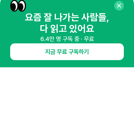
요즘 잘 나가는 사람들,
다 읽고 있어요
NHN AD
6.4만 명 구독 중 · 무료
오픈애즈란
공지사항
제휴문의
인사이터 신청
지금 무료 구독하기
뉴스레터
광고안내
경기도 성남시 분당구 대왕판교로645번길 16
대표 : 심도섭
사업자등록번호 : 144-81-27690(
사업자정보확인
)
통신판매업신고번호 : 2014-경기성남-1023
호스팅서비스사업자 : 오픈애즈
서비스•광고 문의 :
1800-2198
이메일 :
openads@openads.co.kr
이용약관
개인정보처리방침
instagram
thread
kakaotalk