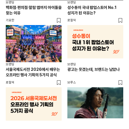
브랜딩
브랜딩
브랜
백화점·편의점·알람 앱까지 아이돌을
성수동이 국내 팝업스토어 No.1
10
찾는 이유
성지가 된 이유는?
마
기묘한
로컬덕
플랜
브랜딩
브랜딩
서울국제도서전 2026에서 배우는
광고는 웃겼는데, 브랜드는 남았나
오프라인 행사 기획의 5가지 공식
로컬덕
브루스
브랜
매년
주민
기
로컬