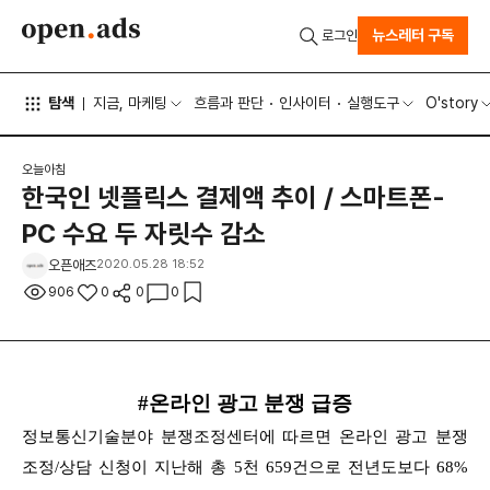
뉴스레터 구독
로그인
탐색
지금, 마케팅
흐름과 판단
인사이터
실행도구
O'story
오늘아침
한국인 넷플릭스 결제액 추이 / 스마트폰-
PC 수요 두 자릿수 감소
오픈애즈
2020.05.28 18:52
906
0
0
0
#온라인 광고 분쟁 급증
정보통신기술분야 분쟁조정센터에 따르면 온라인 광고 분쟁
조정/상담 신청이 지난해 총 5천 659건으로 전년도보다 68%