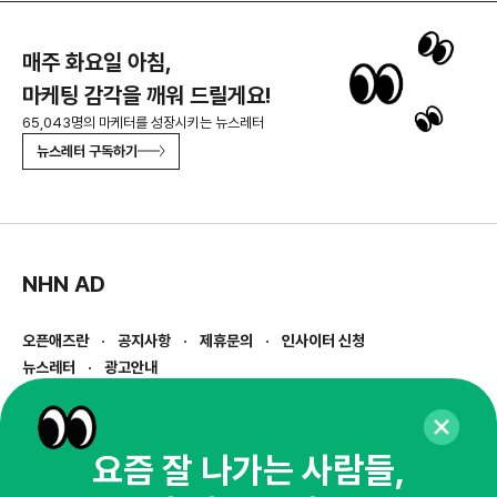
매주 화요일 아침,
마케팅 감각을 깨워 드릴게요!
65,043명의 마케터를 성장시키는 뉴스레터
뉴스레터 구독하기
NHN AD
오픈애즈란
공지사항
제휴문의
인사이터 신청
뉴스레터
광고안내
경기도 성남시 분당구 대왕판교로645번길 16
대표 : 심도섭
사업자등록번호 : 144-81-27690(
사업자정보확인
)
요즘 잘 나가는 사람들,
통신판매업신고번호 : 2014-경기성남-1023