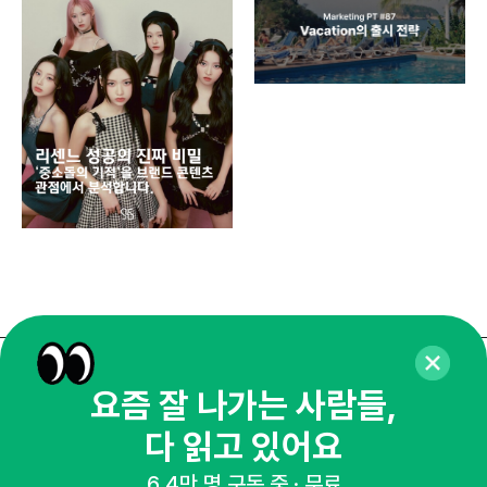
디지
AI
쇼핑
똑똑
매주 화요일 아침,
요즘 잘 나가는 사람들,
마케팅 감각을 깨워 드릴게요!
다 읽고 있어요
65,043명의 마케터를 성장시키는 뉴스레터
6.4만 명 구독 중 · 무료
뉴스레터 구독하기