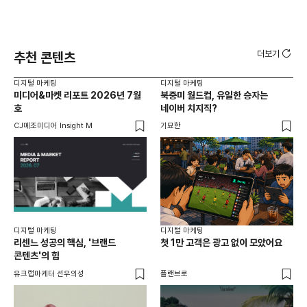
더보기
추천 콘텐츠
디지털 마케팅
디지털 마케팅
디지
미디어&마켓 리포트 2026년 7월
북중미 월드컵, 유일한 승자는
브
호
네이버 치지직?
팬
CJ메조미디어 Insight M
기묘한
유크
디지털 마케팅
디지털 마케팅
리센느 성공의 핵심, '브랜드
첫 1만 고객은 광고 없이 모았어요
콘텐츠'의 힘
유크랩마케터 선우의성
플랜브로