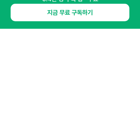
지금 무료 구독하기
NHN AD
오픈애즈란
공지사항
제휴문의
인사이터 신청
뉴스레터
광고안내
경기도 성남시 분당구 대왕판교로645번길 16
대표 : 심도섭
사업자등록번호 : 144-81-27690(
사업자정보확인
)
통신판매업신고번호 : 2014-경기성남-1023
호스팅서비스사업자 : 오픈애즈
서비스•광고 문의 :
1800-2198
이메일 :
openads@openads.co.kr
이용약관
개인정보처리방침