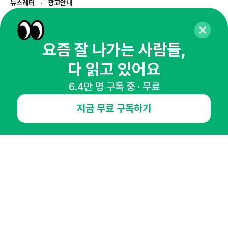
뉴스레터
광고안내
경기도 성남시 분당구 대왕판교로645번길 16
대표 : 심도섭
사업자등록번호 : 144-81-27690(
사업자정보확인
)
요즘 잘 나가는 사람들,
통신판매업신고번호 : 2014-경기성남-1023
다 읽고 있어요
호스팅서비스사업자 : 오픈애즈
서비스•광고 문의 :
1800-2198
6.4만 명 구독 중 · 무료
이메일 :
openads@openads.co.kr
지금 무료 구독하기
이용약관
개인정보처리방침
instagram
thread
kakaotalk
© NHN AD. All rights reserved.