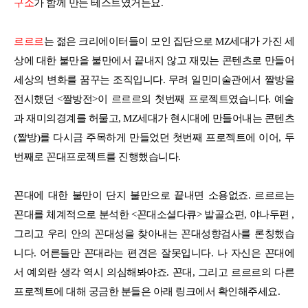
구소
가 함께 만든 테스트였거든요.
르르르
는 젊은 크리에이터들이 모인 집단으로 MZ세대가 가진 세
상에 대한 불만을 불만에서 끝내지 않고 재밌는 콘텐츠로 만들어
세상의 변화를 꿈꾸는 조직입니다. 무려 일민미술관에서 짤방을
전시했던 <짤방전>이 르르르의 첫번째 프로젝트였습니다. 예술
과 재미의경계를 허물고, MZ세대가 현시대에 만들어내는 콘텐츠
(짤방)를 다시금 주목하게 만들었던 첫번째 프로젝트에 이어, 두
번째로 꼰대프로젝트를 진행했습니다.
꼰대에 대한 불만이 단지 불만으로 끝내면 소용없죠. 르르르는
꼰대를 체계적으로 분석한 <꼰대소셜다큐> 발골쇼편, 야나두편 ,
그리고 우리 안의 꼰대성을 찾아내는 꼰대성향검사를 론칭했습
니다. 어른들만 꼰대라는 편견은 잘못입니다. 나 자신은 꼰대에
서 예외란 생각 역시 의심해봐야죠. 꼰대, 그리고 르르르의 다른
프로젝트에 대해 궁금한 분들은 아래 링크에서 확인해주세요.