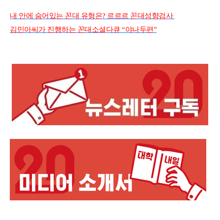
내 안에 숨어있는 꼰대 유형은? 르르르 꼰대성향검사
김민아씨가 진행하는 꼰대소셜다큐 “야나두편”