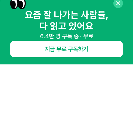
뉴스레터 구독하기
요즘 잘 나가는 사람들,
다 읽고 있어요
6.4만 명 구독 중 · 무료
NHN AD
지금 무료 구독하기
오픈애즈란
공지사항
제휴문의
인사이터 신청
뉴스레터
광고안내
경기도 성남시 분당구 대왕판교로645번길 16
대표 : 심도섭
사업자등록번호 : 144-81-27690(
사업자정보확인
)
통신판매업신고번호 : 2014-경기성남-1023
호스팅서비스사업자 : 오픈애즈
서비스•광고 문의 :
1800-2198
이메일 :
openads@openads.co.kr
이용약관
개인정보처리방침