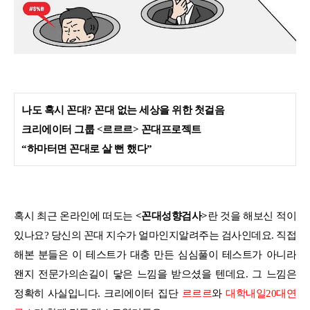
나도 혹시 꼰대? 꼰대 없는 세상을 위한 첫걸음
크리에이터 그룹 <르르르> 꼰대프로젝트
“하마터면 꼰대로 살 뻔 했다”
혹시 최근 온라인에 떠도는
<꼰대성향검사>
란 것을 해보신 적이
있나요? 당신의 꼰대 지수가 얼마인지알려주는 검사인데요. 직접
해본 분들은 이 테스트가 대충 만든 심심풀이 테스트가 아니라
왠지 전문가의손길이 닿은 느낌을 받으셨을 텐데요. 그 느낌은
정확히 사실입니다. 크리에이터 집단
르르르
와
대학내일20대연