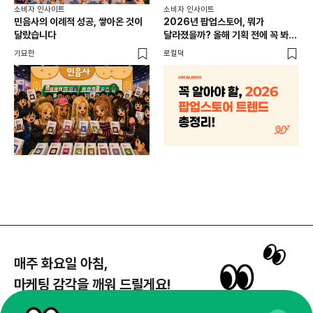
소비
소비자 인사이트
소비자 인사이트
CR
민음사의 이례적 성공, 쌓아온 것이
2026년 팝업스토어, 뭐가
개
달랐습니다
달라졌을까? 올해 기획 전에 꼭 봐야
할 트렌드 4가지
DX
기묘한
로컬덕
매주 화요일 아침,
마케팅 감각을 깨워 드릴게요!
65,043명의 마케터를 성장시키는 뉴스레터