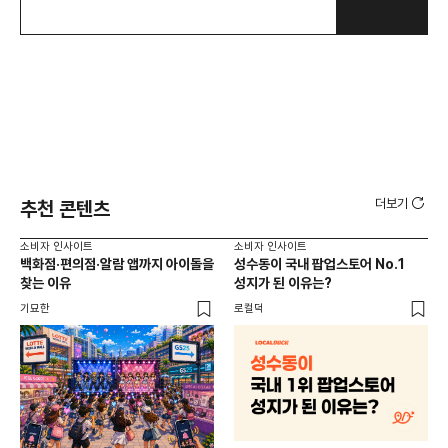
더보기
추천 콘텐츠
소비자 인사이트
소비자 인사이트
소비
백화점·편의점·알람 앱까지 아이돌을
성수동이 국내 팝업스토어 No.1
외국
찾는 이유
성지가 된 이유는?
남
이
기묘한
로컬덕
썸트