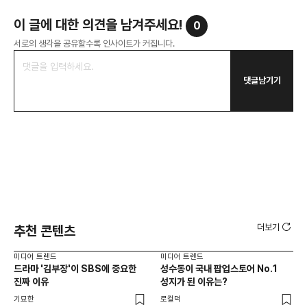
이 글에 대한 의견을 남겨주세요!
0
서로의 생각을 공유할수록 인사이트가 커집니다.
댓글남기기
더보기
추천 콘텐츠
미디어 트렌드
미디어 트렌드
미디
드라마 '김부장'이 SBS에 중요한
성수동이 국내 팝업스토어 No.1
요
진짜 이유
성지가 된 이유는?
않습
유튜
기묘한
로컬덕
유광