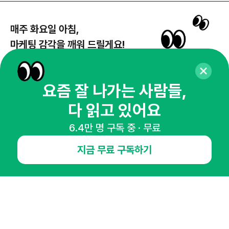
매주 화요일 아침,
마케팅 감각을 깨워 드릴게요!
65,043명의 마케터를 성장시키는 뉴스레터
뉴스레터 구독하기
요즘 잘 나가는 사람들,
다 읽고 있어요
6.4만 명 구독 중 · 무료
NHN AD
지금 무료 구독하기
오픈애즈란
공지사항
제휴문의
인사이터 신청
뉴스레터
광고안내
경기도 성남시 분당구 대왕판교로645번길 16
대표 : 심도섭
사업자등록번호 : 144-81-27690(
사업자정보확인
)
통신판매업신고번호 : 2014-경기성남-1023