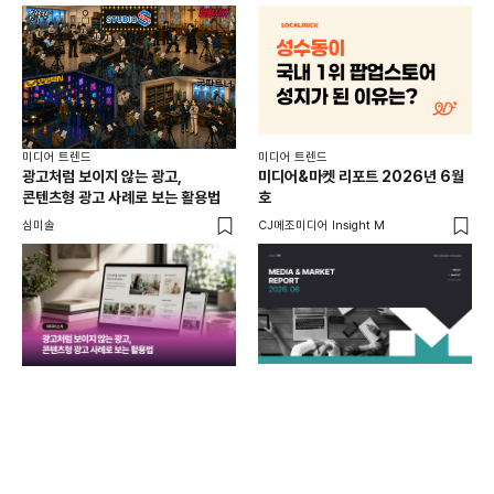
미디어 트렌드
미디어 트렌드
미디
광고처럼 보이지 않는 광고,
미디어&마켓 리포트 2026년 6월
연령
콘텐츠형 광고 사례로 보는 활용법
호
타
꾸밈
심미솔
CJ메조미디어 Insight M
DM
함께
각