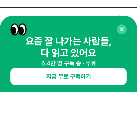
매주 화요일 아침,
마케팅 감각을 깨워 드릴게요!
요즘 잘 나가는 사람들,
65,043명의 마케터를 성장시키는 뉴스레터
뉴스레터 구독하기
다 읽고 있어요
6.4만 명 구독 중 · 무료
지금 무료 구독하기
NHN AD
오픈애즈란
공지사항
제휴문의
인사이터 신청
뉴스레터
광고안내
경기도 성남시 분당구 대왕판교로645번길 16
대표 : 심도섭
사업자등록번호 : 144-81-27690(
사업자정보확인
)