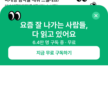
65,043명의 마케터를 성장시키는 뉴스레터
뉴스레터 구독하기
요즘 잘 나가는 사람들,
다 읽고 있어요
NHN AD
6.4만 명 구독 중 · 무료
지금 무료 구독하기
오픈애즈란
공지사항
제휴문의
인사이터 신청
뉴스레터
광고안내
경기도 성남시 분당구 대왕판교로645번길 16
대표 : 심도섭
사업자등록번호 : 144-81-27690(
사업자정보확인
)
통신판매업신고번호 : 2014-경기성남-1023
호스팅서비스사업자 : 오픈애즈
서비스•광고 문의 :
1800-2198
이메일 :
openads@openads.co.kr