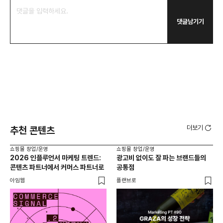
댓글남기기
더보기
추천 콘텐츠
쇼핑몰 창업/운영
쇼핑몰 창업/운영
쇼핑
2026 인플루언서 마케팅 트렌드:
광고비 없이도 잘 파는 브랜드들의
후
콘텐츠 파트너에서 커머스 파트너로
공통점
프롬
아임웹
플랜브로
와디