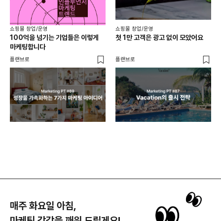
쇼핑몰 창업/운영
쇼핑몰 창업/운영
쇼핑
100억을 넘기는 기업들은 이렇게
첫 1만 고객은 광고 없이 모았어요
올리
마케팅합니다
넘
플랜브로
플랜브로
이숲 
매주 화요일 아침,
마케팅 감각을 깨워 드릴게요!