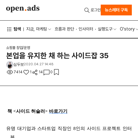
뉴스레터 구독
로그인
탐색
지금, 마케팅
흐름과 판단
인사이터
실행도구
O'story
쇼핑몰 창업/운영
본업을 유지한 채 하는 사이드잡 35
심두보
2020.04.27 14:48
7414
1
14
0
책
<
사이드 허슬러
>
바로가기
유명 대기업과 스타트업 직장인
8
인의 사이드 프로젝트 인터
뷰