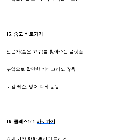
15.
숨고
바로가기
전문가
(
숨은 고수
)
를 찾아주는 플랫폼
부업으로 할만한 카테고리도 많음
보컬 레슨
,
영어 과외 등등
16.
클래스
101
바로가기
요새 가장 핫한 온라인 클래스