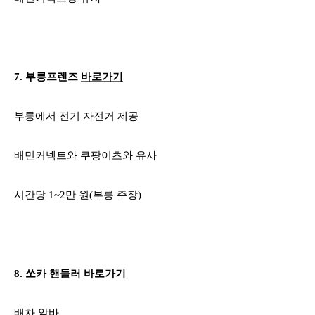
7.
부릉프렌즈
바로가기
부릉에서 전기 자전거 제공
배민커넥트와 쿠팡이츠와 유사
시간당
1~2
만 원
(
부릉 주장
)
8.
쏘카 핸들러
바로가기
배차 알바