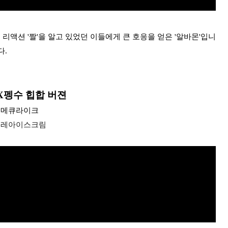
 리액션 '짤'을 알고 있었던 이들에게 큰 호응을 얻은 '알바몬'입니
다.
X펭수 힙합 버젼
y : 메큐라이크
: 빙그레아이스크림