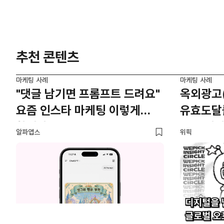
추천 콘텐츠
마케팅 사례
마케팅 사례
"댓글 남기면 프롬프트 드려요"
옥외광고(
요즘 인스타 마케팅 이렇게
유효도달률
합니다
만든 데이
알파앱스
위픽
양승만 