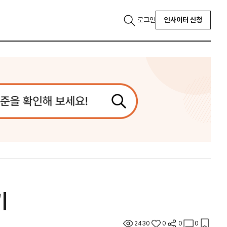
로그인
인사이터 신청
기
2430
0
0
0