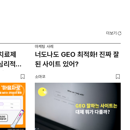
더보기
마케팅 사례
마케팅
치료제
너도나도 GEO 최적화! 진짜 잘
무
 심리적
된 사이트 있어?
올린
에
구
소마코
DM
이는
효