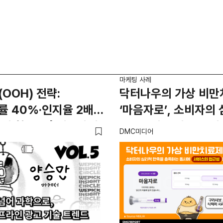
마케팅 사례
OOH) 전략:
닥터나우의 가상 비만
 40%·인지율 2배
‘마음자로’, 소비자의
터 활용법 | 애드타입
만족을 충족하는 동시
DMC미디어
이사
서비스의 접근성을 높
콘텐츠로 호평