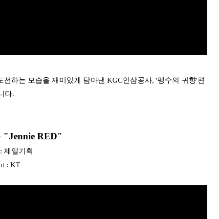
도전하는 모습을 재미있게 담아낸 KGC인삼공사, '펭수의 귀향'편
니다.
+ "Jennie RED"
y : 제일기획
nt : KT