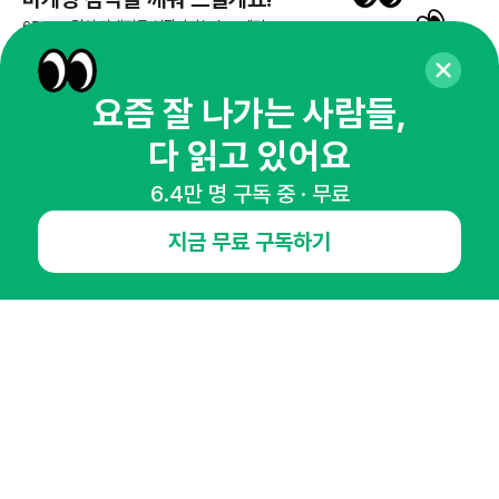
65,043명의 마케터를 성장시키는 뉴스레터
뉴스레터 구독하기
요즘 잘 나가는 사람들,
다 읽고 있어요
NHN AD
6.4만 명 구독 중 · 무료
지금 무료 구독하기
오픈애즈란
공지사항
제휴문의
인사이터 신청
뉴스레터
광고안내
경기도 성남시 분당구 대왕판교로645번길 16
대표 : 심도섭
사업자등록번호 : 144-81-27690(
사업자정보확인
)
통신판매업신고번호 : 2014-경기성남-1023
호스팅서비스사업자 : 오픈애즈
서비스•광고 문의 :
1800-2198
이메일 :
openads@openads.co.kr