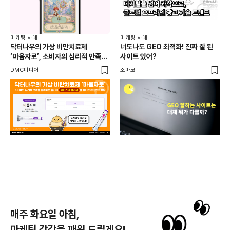
마케
독립
마케팅 사례
마케팅 사례
출
닥터나우의 가상 비만치료제
너도나도 GEO 최적화! 진짜 잘 된
와디
‘마음자로’, 소비자의 심리적 만족을
사이트 있어?
충족하는 동시에 서비스의 접근성을
DMC미디어
소마코
높이는 콘텐츠로 호평
매주 화요일 아침,
마케팅 감각을 깨워 드릴게요!