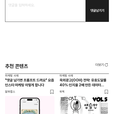
댓글남기기
더보기
추천 콘텐츠
마케팅 사례
마케팅 사례
마케
"댓글 남기면 프롬프트 드려요" 요즘
옥외광고(OOH) 전략: 유효도달률
무
인스타 마케팅 이렇게 합니다
40%·인지율 2배 만든 데이터
‘댓
활용법 | 애드타입 양승만 이사
브
알파앱스
위픽
DM