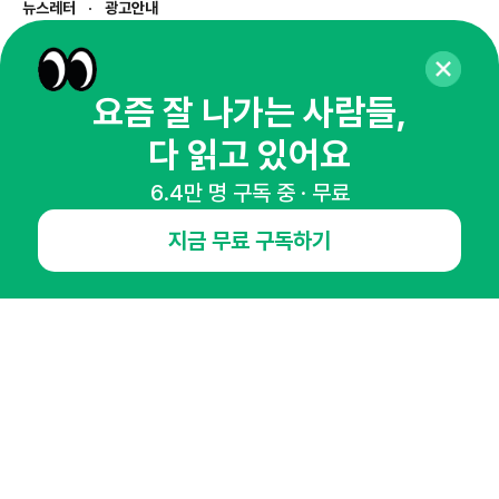
뉴스레터
광고안내
경기도 성남시 분당구 대왕판교로645번길 16
대표 : 심도섭
사업자등록번호 : 144-81-27690(
사업자정보확인
)
요즘 잘 나가는 사람들,
통신판매업신고번호 : 2014-경기성남-1023
다 읽고 있어요
호스팅서비스사업자 : 오픈애즈
서비스•광고 문의 :
1800-2198
6.4만 명 구독 중 · 무료
이메일 :
openads@openads.co.kr
지금 무료 구독하기
이용약관
개인정보처리방침
instagram
thread
kakaotalk
© NHN AD. All rights reserved.