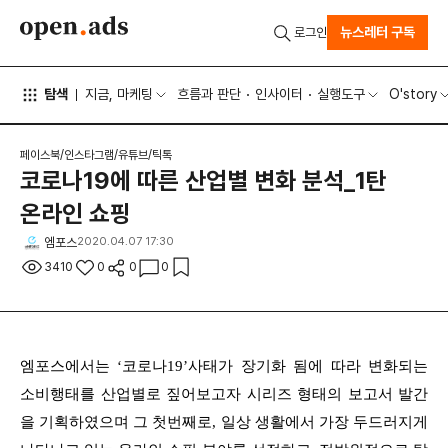
뉴스레터 구독
로그인
탐색
지금, 마케팅
흐름과 판단
인사이터
실행도구
O'story
페이스북/인스타그램/유튜브/틱톡
코로나19에 따른 산업별 변화 분석_1탄
온라인 쇼핑
엠포스
2020.04.07 17:30
3410
0
0
0
엠포스에서는 ‘코로나19’사태가 장기화 됨에 따라 변화되는
소비행태를 산업별로 짚어보고자 시리즈 형태의 보고서 발간
을 기획하였으며 그 첫번째로, 일상 생활에서 가장 두드러지게