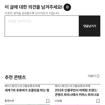
이 글에 대한 의견을 남겨주세요!
0
서로의 생각을 공유할수록 인사이트가 커집니다.
댓글남기기
더보기
추천 콘텐츠
페이스북/인스타그램/유튜브/틱톡
페이스북/인스타그램/유튜브/틱톡
페이
세계 1위 유튜버가 초콜릿을 파는 법
2026 인플루언서 마케팅 트렌드:
브
콘텐츠 파트너에서 커머스 파트너로
팬
플랜브로
아임웹
유크