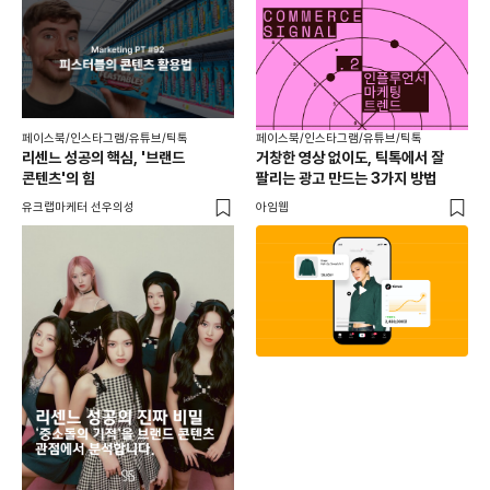
페이스북/인스타그램/유튜브/틱톡
페이스북/인스타그램/유튜브/틱톡
리센느 성공의 핵심, '브랜드
거창한 영상 없이도, 틱톡에서 잘
콘텐츠'의 힘
팔리는 광고 만드는 3가지 방법
유크랩마케터 선우의성
아임웹
페이
동
브
유크