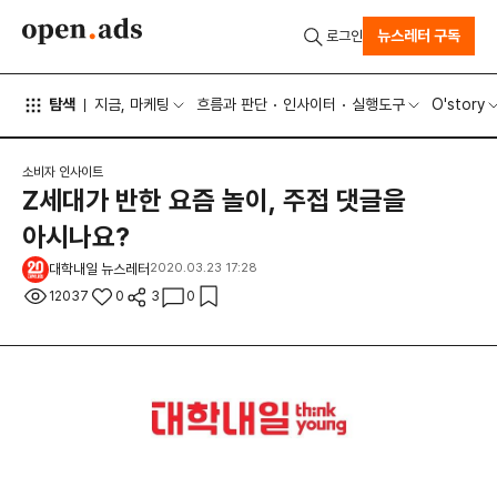
뉴스레터 구독
로그인
탐색
지금, 마케팅
흐름과 판단
인사이터
실행도구
O'story
소비자 인사이트
Z세대가 반한 요즘 놀이, 주접 댓글을
아시나요?
대학내일 뉴스레터
2020.03.23 17:28
12037
0
3
0