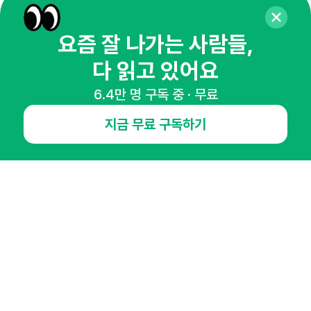
뉴스레터 구독하기
요즘 잘 나가는 사람들,
다 읽고 있어요
6.4만 명 구독 중 · 무료
NHN AD
지금 무료 구독하기
오픈애즈란
공지사항
제휴문의
인사이터 신청
뉴스레터
광고안내
경기도 성남시 분당구 대왕판교로645번길 16
대표 : 심도섭
사업자등록번호 : 144-81-27690(
사업자정보확인
)
통신판매업신고번호 : 2014-경기성남-1023
호스팅서비스사업자 : 오픈애즈
서비스•광고 문의 :
1800-2198
이메일 :
openads@openads.co.kr
이용약관
개인정보처리방침