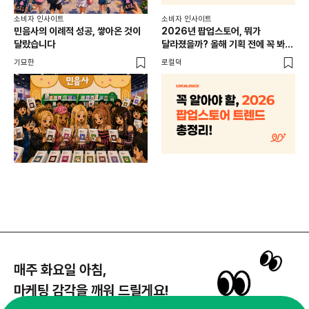
소비
소비자 인사이트
소비자 인사이트
CR
민음사의 이례적 성공, 쌓아온 것이
2026년 팝업스토어, 뭐가
개
달랐습니다
달라졌을까? 올해 기획 전에 꼭 봐야
할 트렌드 4가지
DX
기묘한
로컬덕
매주 화요일 아침,
마케팅 감각을 깨워 드릴게요!
65,043명의 마케터를 성장시키는 뉴스레터