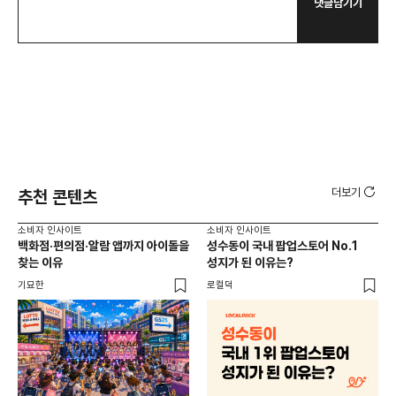
댓글남기기
더보기
추천 콘텐츠
소비자 인사이트
소비자 인사이트
소비
백화점·편의점·알람 앱까지 아이돌을
성수동이 국내 팝업스토어 No.1
외국
찾는 이유
성지가 된 이유는?
남
이
기묘한
로컬덕
썸트