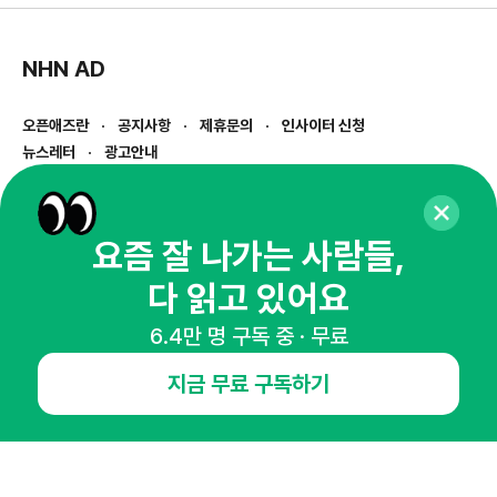
NHN AD
오픈애즈란
공지사항
제휴문의
인사이터 신청
뉴스레터
광고안내
경기도 성남시 분당구 대왕판교로645번길 16
대표 : 심도섭
사업자등록번호 : 144-81-27690(
사업자정보확인
)
요즘 잘 나가는 사람들,
통신판매업신고번호 : 2014-경기성남-1023
다 읽고 있어요
호스팅서비스사업자 : 오픈애즈
서비스•광고 문의 :
1800-2198
6.4만 명 구독 중 · 무료
이메일 :
openads@openads.co.kr
지금 무료 구독하기
이용약관
개인정보처리방침
instagram
thread
kakaotalk