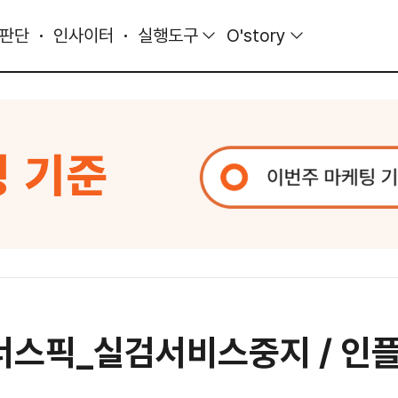
 판단
인사이터
실행도구
O'story
너스픽_실검서비스중지 / 인플루