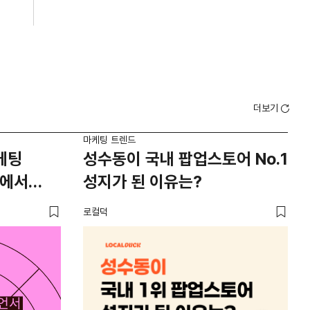
더보기
마케팅 트렌드
마케
케팅
성수동이 국내 팝업스토어 No.1
서
너에서
성지가 된 이유는?
배
5
로컬덕
로컬