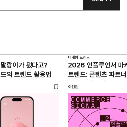
마케팅 트렌드
 말랑이가 됐다고?
2026 인플루언서 마
랜드의 트렌드 활용법
트렌드: 콘텐츠 파트
커머스 파트너로
아임웹