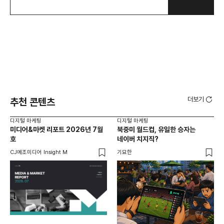
더보기
추천 콘텐츠
디지털 마케팅
디지털 마케팅
디지
미디어&마켓 리포트 2026년 7월
북중미 월드컵, 유일한 승자는
브
호
네이버 치지직?
팬
CJ메조미디어 Insight M
기묘한
유크