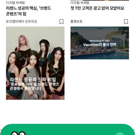
디지털 마케팅
디지털 마케팅
리센느 성공의 핵심, '브랜드
첫 1만 고객은 광고 없이 모았어요
콘텐츠'의 힘
유크랩마케터 선우의성
플랜브로
디지
AI
쇼핑
똑똑