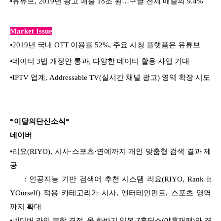
•
유튜브, 2019년 광고 매출 18조 원…구글 전체 매출의 9.4%
Market Issue
•
2019년 국내 OTT 이용률 52%, 주요 시청 플랫폼은 유튜브
•
데이터 3법 개정안 통과, 다양한 데이터 활용 사업 기대
•
IPTV 업계, Addressable TV(실시간 채널 광고) 영역 확장 시도
*이달의단신소식*
네이버
•
리요(RIYO), 시사·스포츠·연예까지 개인 맞춤형 검색 결과 제
공
: 인공지능 기반 검색어 추천 시스템 리요(RIYO, Rank It
YOurself) 적용 카테고리가 시사, 엔터테인먼트, 스포츠 영역
까지 확대
•
네이버-라인 분할 결정, 올 하반기 일본 Z홀딩스(야후재팬)와 경