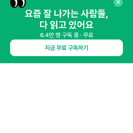
매주 화요일 아침,
요즘 잘 나가는 사람들,
마케팅 감각을 깨워 드릴게요!
다 읽고 있어요
65,043명의 마케터를 성장시키는 뉴스레터
6.4만 명 구독 중 · 무료
뉴스레터 구독하기
지금 무료 구독하기
NHN AD
오픈애즈란
공지사항
제휴문의
인사이터 신청
뉴스레터
광고안내
경기도 성남시 분당구 대왕판교로645번길 16
대표 : 심도섭
사업자등록번호 : 144-81-27690(
사업자정보확인
)
통신판매업신고번호 : 2014-경기성남-1023
호스팅서비스사업자 : 오픈애즈