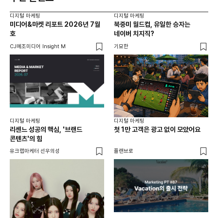
디지털 마케팅
디지털 마케팅
디지
미디어&마켓 리포트 2026년 7월
북중미 월드컵, 유일한 승자는
브
호
네이버 치지직?
팬
CJ메조미디어 Insight M
기묘한
유크
디지털 마케팅
디지털 마케팅
리센느 성공의 핵심, '브랜드
첫 1만 고객은 광고 없이 모았어요
콘텐츠'의 힘
유크랩마케터 선우의성
플랜브로
디지
AI
쇼핑
똑똑