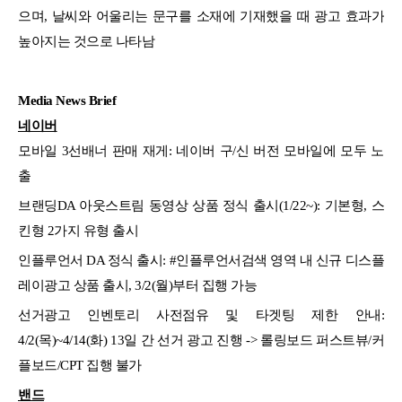
으며, 날씨와 어울리는 문구를 소재에 기재했을 때 광고 효과가
높아지는 것으로 나타남
Media News Brief
네이버
모바일 3선배너 판매 재게: 네이버 구/신 버전 모바일에 모두 노
출
브랜딩DA 아웃스트림 동영상 상품 정식 출시(1/22~): 기본형, 스
킨형 2가지 유형 출시
인플루언서 DA 정식 출시: #인플루언서검색 영역 내 신규 디스플
레이광고 상품 출시, 3/2(월)부터 집행 가능
선거광고 인벤토리 사전점유 및 타겟팅 제한 안내:
4/2(목)~4/14(화) 13일 간 선거 광고 진행 -> 롤링보드 퍼스트뷰/커
플보드/CPT 집행 불가
밴드