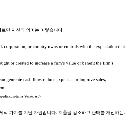
따르면 자산의 의미는 이렇습니다.
l, corporation, or country owns or controls with the expectation that
ght or created to increase a firm’s value or benefit the firm’s
 can generate cash flow, reduce expenses or improve sales,
ent.
opedia.com/terms/a/asset.asp>
제적 가치를 지닌 자원입니다. 지출을 감소하고 판매를 개선하는,