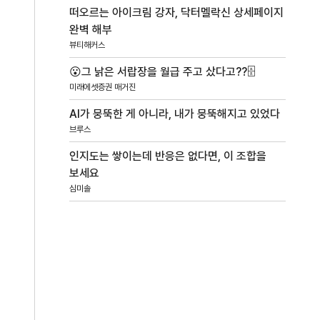
떠오르는 아이크림 강자, 닥터멜락신 상세페이지
완벽 해부
뷰티해커스
😮그 낡은 서랍장을 월급 주고 샀다고??🗄️
미래에셋증권 매거진
AI가 뭉뚝한 게 아니라, 내가 뭉뚝해지고 있었다
브루스
인지도는 쌓이는데 반응은 없다면, 이 조합을
보세요
심미솔