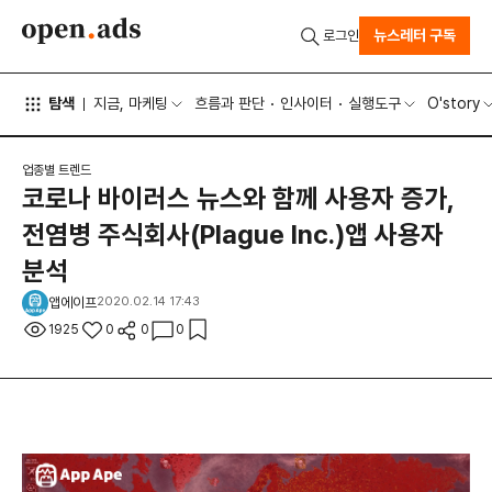
뉴스레터 구독
로그인
탐색
지금, 마케팅
흐름과 판단
인사이터
실행도구
O'story
업종별 트렌드
코로나 바이러스 뉴스와 함께 사용자 증가,
전염병 주식회사(Plague Inc.)앱 사용자
분석
앱에이프
2020.02.14 17:43
1925
0
0
0