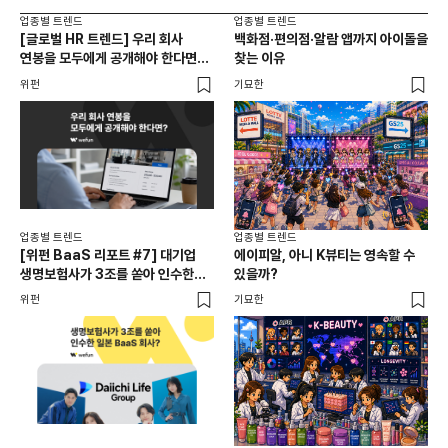
업종별 트렌드
업종별 트렌드
업종
[글로벌 HR 트렌드] 우리 회사
백화점·편의점·알람 앱까지 아이돌을
드라
연봉을 모두에게 공개해야 한다면? |
찾는 이유
진
급여 투명성 법, 해외 사례, 연봉
위펀
기묘한
기묘
공개, 채용 공고
업종별 트렌드
업종별 트렌드
업종
[위펀 BaaS 리포트 #7] 대기업
에이피알, 아니 K뷰티는 영속할 수
민음
생명보험사가 3조를 쏟아 인수한
있을까?
달
일본 BaaS 회사의 정체는?
위펀
기묘한
기묘