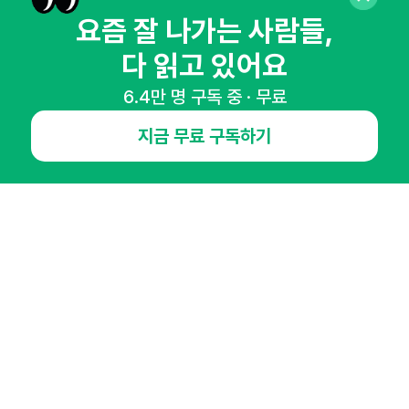
요즘 잘 나가는 사람들,
다 읽고 있어요
6.4만 명 구독 중 · 무료
NHN AD
지금 무료 구독하기
오픈애즈란
공지사항
제휴문의
인사이터 신청
뉴스레터
광고안내
경기도 성남시 분당구 대왕판교로645번길 16
대표 : 심도섭
사업자등록번호 : 144-81-27690(
사업자정보확인
)
통신판매업신고번호 : 2014-경기성남-1023
호스팅서비스사업자 : 오픈애즈
서비스•광고 문의 :
1800-2198
이메일 :
openads@openads.co.kr
이용약관
개인정보처리방침