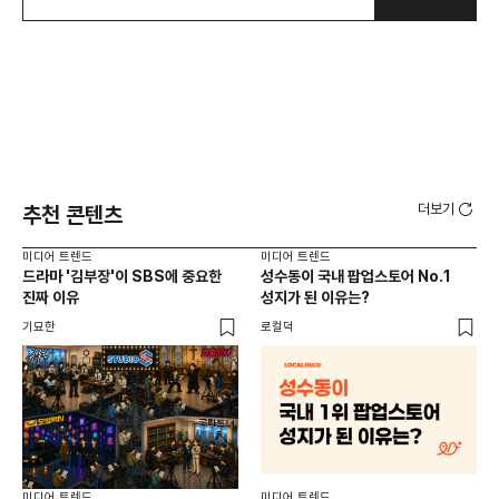
더보기
추천 콘텐츠
미디어 트렌드
미디어 트렌드
미디
드라마 '김부장'이 SBS에 중요한
성수동이 국내 팝업스토어 No.1
요
진짜 이유
성지가 된 이유는?
않습
유튜
기묘한
로컬덕
유광
미디어 트렌드
미디어 트렌드
미디