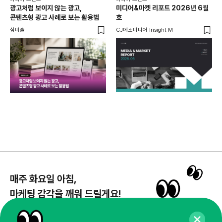
광고처럼 보이지 않는 광고,
미디어&마켓 리포트 2026년 6월
연령
콘텐츠형 광고 사례로 보는 활용법
호
타
꾸밈
심미솔
CJ메조미디어 Insight M
DM
함께
각
매주 화요일 아침,
마케팅 감각을 깨워 드릴게요!
65,043명의 마케터를 성장시키는 뉴스레터
뉴스레터 구독하기