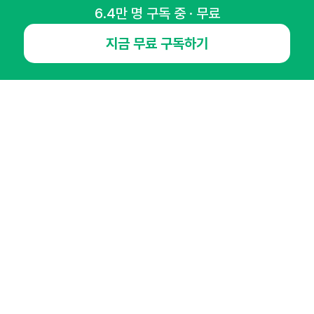
6.4만 명 구독 중 · 무료
지금 무료 구독하기
NHN AD
오픈애즈란
공지사항
제휴문의
인사이터 신청
뉴스레터
광고안내
경기도 성남시 분당구 대왕판교로645번길 16
대표 : 심도섭
사업자등록번호 : 144-81-27690(
사업자정보확인
)
통신판매업신고번호 : 2014-경기성남-1023
호스팅서비스사업자 : 오픈애즈
서비스•광고 문의 :
1800-2198
이메일 :
openads@openads.co.kr
이용약관
개인정보처리방침
instagram
thread
kakaotalk