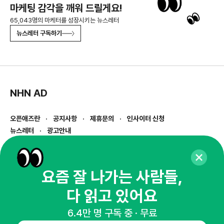
마케팅 감각을 깨워 드릴게요!
65,043명의 마케터를 성장시키는 뉴스레터
뉴스레터 구독하기
NHN AD
오픈애즈란
공지사항
제휴문의
인사이터 신청
뉴스레터
광고안내
경기도 성남시 분당구 대왕판교로645번길 16
대표 : 심도섭
사업자등록번호 : 144-81-27690(
사업자정보확인
)
요즘 잘 나가는 사람들,
통신판매업신고번호 : 2014-경기성남-1023
다 읽고 있어요
호스팅서비스사업자 : 오픈애즈
서비스•광고 문의 :
1800-2198
6.4만 명 구독 중 · 무료
이메일 :
openads@openads.co.kr