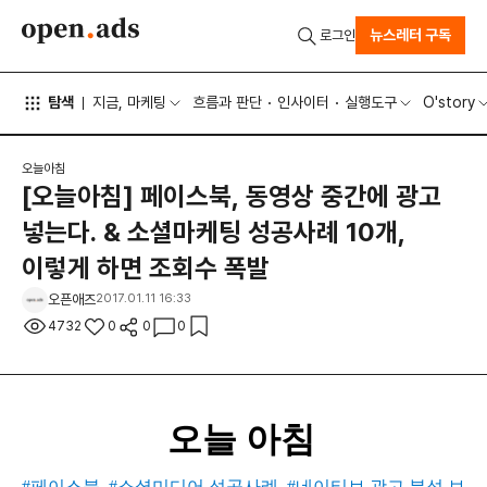
뉴스레터 구독
로그인
탐색
지금, 마케팅
흐름과 판단
인사이터
실행도구
O'story
오늘아침
[오늘아침] 페이스북, 동영상 중간에 광고
넣는다. & 소셜마케팅 성공사례 10개,
이렇게 하면 조회수 폭발
오픈애즈
2017.01.11 16:33
4732
0
0
0
오늘 아침
#페이스북
#소셜미디어 성공사례
#네이티브 광고 분석 보