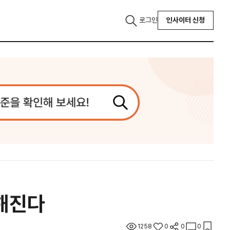
로그인
인사이터 신청
능해진다
1258
0
0
0