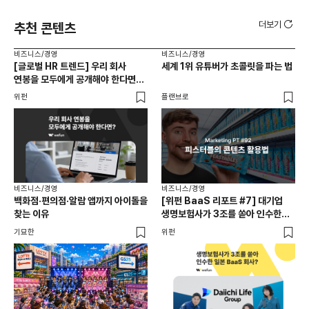
더보기
추천 콘텐츠
비즈니스/경영
비즈니스/경영
비즈
[글로벌 HR 트렌드] 우리 회사
세계 1위 유튜버가 초콜릿을 파는 법
에이
연봉을 모두에게 공개해야 한다면? |
있
급여 투명성 법, 해외 사례, 연봉
위펀
플랜브로
기묘
공개, 채용 공고
비즈니스/경영
비즈니스/경영
백화점·편의점·알람 앱까지 아이돌을
[위펀 BaaS 리포트 #7] 대기업
비즈
찾는 이유
생명보험사가 3조를 쏟아 인수한
광고
일본 BaaS 회사의 정체는?
공
기묘한
위펀
플랜