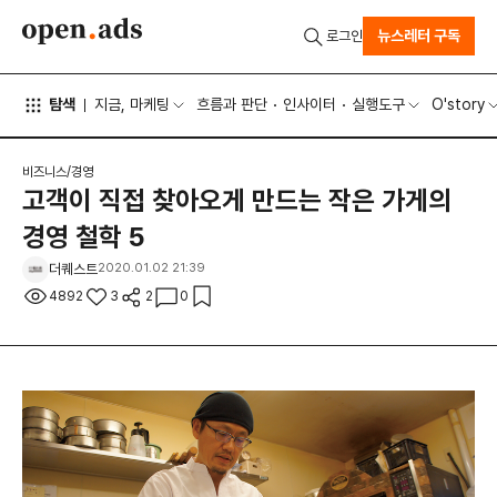
뉴스레터 구독
로그인
탐색
지금, 마케팅
흐름과 판단
인사이터
실행도구
O'story
비즈니스/경영
고객이 직접 찾아오게 만드는 작은 가게의
경영 철학 5
더퀘스트
2020.01.02 21:39
4892
3
2
0