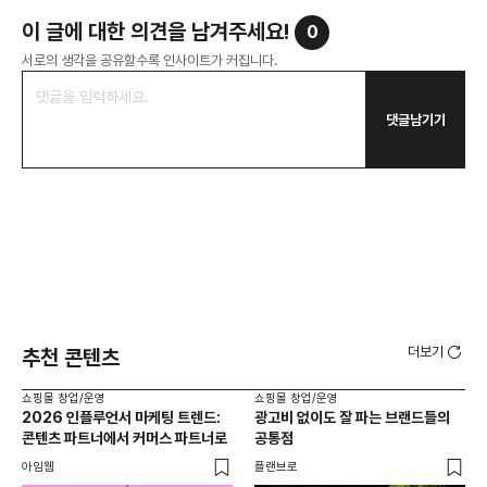
이 글에 대한 의견을 남겨주세요!
0
서로의 생각을 공유할수록 인사이트가 커집니다.
댓글남기기
더보기
추천 콘텐츠
쇼핑몰 창업/운영
쇼핑몰 창업/운영
쇼핑
2026 인플루언서 마케팅 트렌드:
광고비 없이도 잘 파는 브랜드들의
후
콘텐츠 파트너에서 커머스 파트너로
공통점
프롬
아임웹
플랜브로
와디