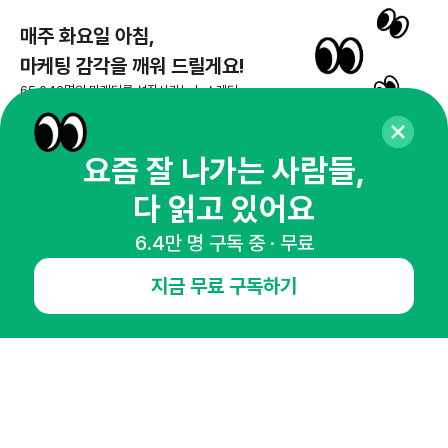
매주 화요일 아침,
마케팅 감각을 깨워 드릴게요!
65,043명의 마케터를 성장시키는 뉴스레터
뉴스레터 구독하기
요즘 잘 나가는 사람들,
다 읽고 있어요
NHN AD
6.4만 명 구독 중 · 무료
지금 무료 구독하기
오픈애즈란
공지사항
제휴문의
인사이터 신청
뉴스레터
광고안내
경기도 성남시 분당구 대왕판교로645번길 16
대표 : 심도섭
사업자등록번호 : 144-81-27690(
사업자정보확인
)
통신판매업신고번호 : 2014-경기성남-1023
호스팅서비스사업자 : 오픈애즈