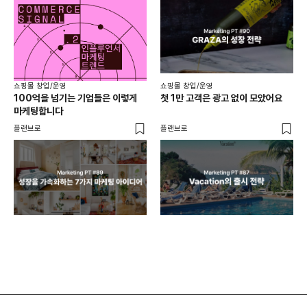
쇼핑몰 창업/운영
쇼핑몰 창업/운영
쇼핑
100억을 넘기는 기업들은 이렇게
첫 1만 고객은 광고 없이 모았어요
올리
마케팅합니다
넘
플랜브로
플랜브로
이숲 