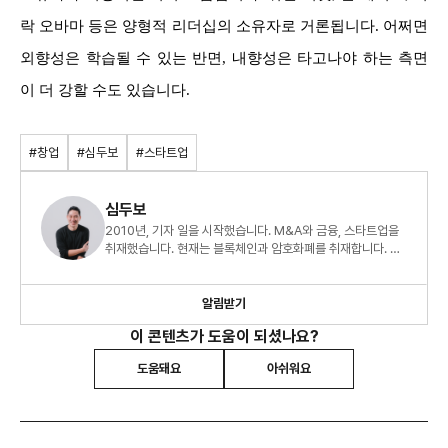
락 오바마 등은 양형적 리더십의 소유자로 거론됩니다. 어쩌면
외향성은 학습될 수 있는 반면, 내향성은 타고나야 하는 측면
이 더 강할 수도 있습니다.
#창업
#심두보
#스타트업
심두보
2010년, 기자 일을 시작했습니다. M&A와 금융, 스타트업을
취재했습니다. 현재는 블록체인과 암호화폐를 취재합니다. <
부자의 돈공부, 빈자의 돈공부>를 출간했습니다. 스타트업에
관심이 많아 관련 글을 읽고 씁니다. 사이드 프로젝트로 <회사
_밖>을 운영하고 있습니다. <회사_밖>은 직장인 네트워킹을
알림받기
위한 프로젝트입니다.
이 콘텐츠가 도움이 되셨나요?
도움돼요
아쉬워요