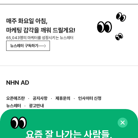
매주 화요일 아침,
마케팅 감각을 깨워 드릴게요!
65,043명의 마케터를 성장시키는 뉴스레터
뉴스레터 구독하기
NHN AD
오픈애즈란
공지사항
제휴문의
인사이터 신청
뉴스레터
광고안내
경기도 성남시 분당구 대왕판교로645번길 16
대표 : 심도섭
사업자등록번호 : 144-81-27690(
사업자정보확인
)
요즘 잘 나가는 사람들,
통신판매업신고번호 : 2014-경기성남-1023