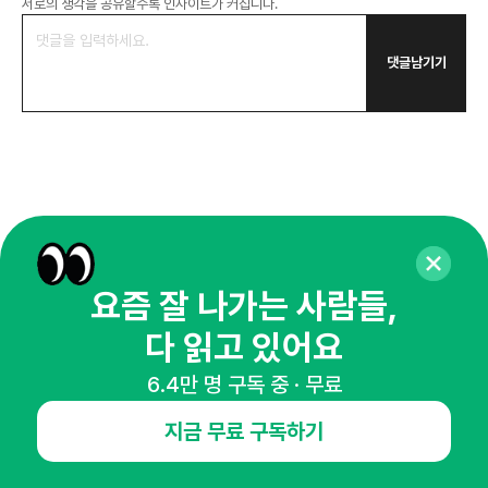
서로의 생각을 공유할수록 인사이트가 커집니다.
댓글남기기
요즘 잘 나가는 사람들,
더보기
추천 콘텐츠
다 읽고 있어요
업종별 트렌드
업종별 트렌드
업종
[글로벌 HR 트렌드] 우리 회사
백화점·편의점·알람 앱까지 아이돌을
드라
6.4만 명 구독 중 · 무료
연봉을 모두에게 공개해야 한다면? |
찾는 이유
진
급여 투명성 법, 해외 사례, 연봉
위펀
기묘한
기묘
공개, 채용 공고
지금 무료 구독하기