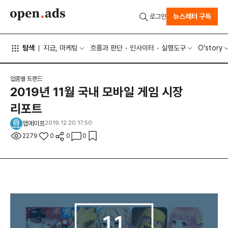
뉴스레터 구독
로그인
탐색
지금, 마케팅
흐름과 판단
인사이터
실행도구
O'story
업종별 트렌드
2019년 11월 국내 모바일 게임 시장
리포트
앱에이프
2019.12.20 17:50
2279
0
0
0