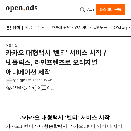
뉴스레터 구독
로그인
탐색
지금, 마케팅
흐름과 판단
인사이터
실행도구
O'story
오늘아침
카카오 대형택시 '벤티' 서비스 시작 /
넷플릭스, 라인프렌즈로 오리지널
애니메이션 제작
오픈애즈
2019.12.13 15:48
1395
0
0
0
#카카오 대형택시 '벤티' 서비스 시작
카카오T 벤티가 대형승합택시 '카카오T벤티'의 베타 서비