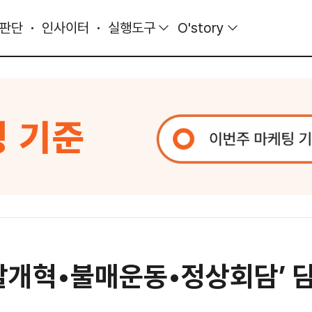
 판단
인사이터
실행도구
O'story
찰개혁•불매운동•정상회담’ 