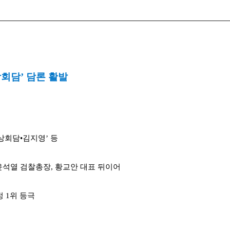
회담’ 담론 활발
상회담•김지영’ 등
 윤석열 검찰총장, 황교안 대표 뒤이어
정 1위 등극