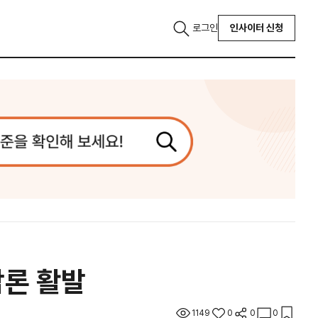
로그인
인사이터 신청
담론 활발
1149
0
0
0