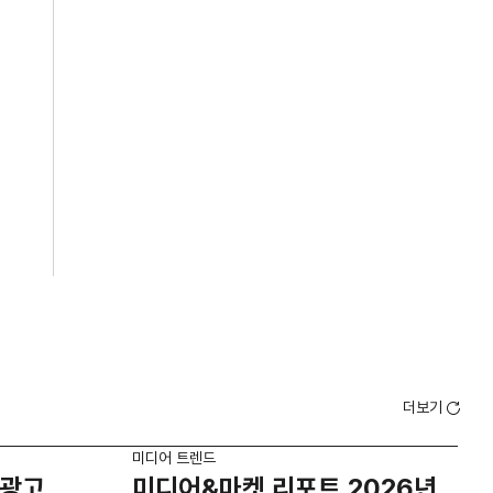
더보기
미디어 트렌드
미디
광고,
미디어&마켓 리포트 2026년
요