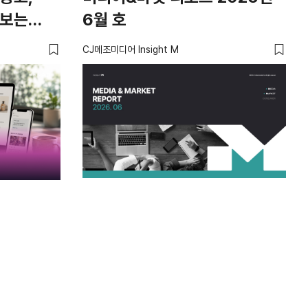
 보는
6월 호
않
‘경
CJ메조미디어 Insight M
유광