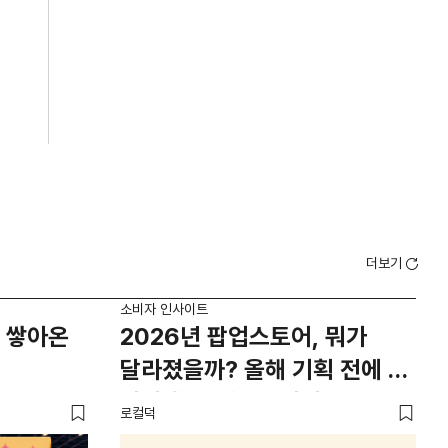
더보기
소비자 인사이트
소비
 쌓아온
2026년 팝업스토어, 뭐가
외
달라졌을까? 올해 기획 전에 꼭
남
봐야 할 트렌드 4가지
뜨
로컬덕
썸트