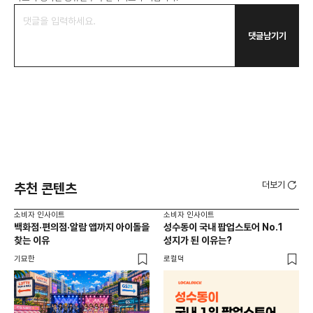
댓글남기기
더보기
추천 콘텐츠
소비자 인사이트
소비자 인사이트
소비
백화점·편의점·알람 앱까지 아이돌을
성수동이 국내 팝업스토어 No.1
외국
찾는 이유
성지가 된 이유는?
남
이
기묘한
로컬덕
썸트