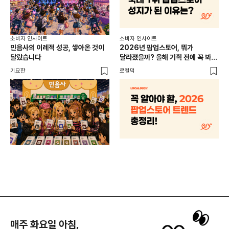
소비
소비자 인사이트
소비자 인사이트
CR
민음사의 이례적 성공, 쌓아온 것이
2026년 팝업스토어, 뭐가
개
달랐습니다
달라졌을까? 올해 기획 전에 꼭 봐야
할 트렌드 4가지
DX
기묘한
로컬덕
매주 화요일 아침,