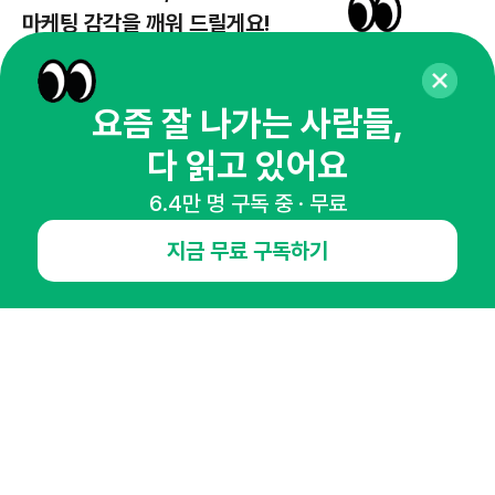
마케팅 감각을 깨워 드릴게요!
65,043명의 마케터를 성장시키는 뉴스레터
뉴스레터 구독하기
요즘 잘 나가는 사람들,
다 읽고 있어요
6.4만 명 구독 중 · 무료
NHN AD
지금 무료 구독하기
오픈애즈란
공지사항
제휴문의
인사이터 신청
뉴스레터
광고안내
경기도 성남시 분당구 대왕판교로645번길 16
대표 : 심도섭
사업자등록번호 : 144-81-27690(
사업자정보확인
)
통신판매업신고번호 : 2014-경기성남-1023
호스팅서비스사업자 : 오픈애즈
서비스•광고 문의 :
1800-2198
이메일 :
openads@openads.co.kr