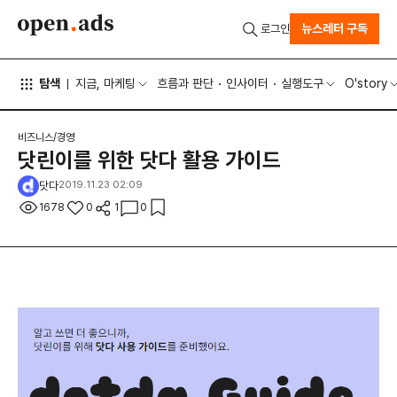
뉴스레터 구독
로그인
탐색
지금, 마케팅
흐름과 판단
인사이터
실행도구
O'story
비즈니스/경영
닷린이를 위한 닷다 활용 가이드
닷다
2019.11.23 02:09
1678
0
1
0