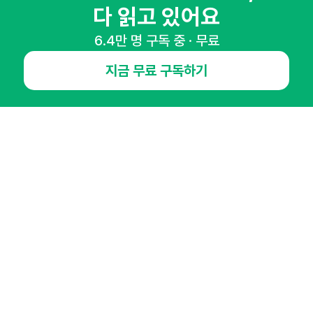
다 읽고 있어요
6.4만 명 구독 중 · 무료
NHN AD
지금 무료 구독하기
오픈애즈란
공지사항
제휴문의
인사이터 신청
뉴스레터
광고안내
경기도 성남시 분당구 대왕판교로645번길 16
대표 : 심도섭
사업자등록번호 : 144-81-27690(
사업자정보확인
)
통신판매업신고번호 : 2014-경기성남-1023
호스팅서비스사업자 : 오픈애즈
서비스•광고 문의 :
1800-2198
이메일 :
openads@openads.co.kr
이용약관
개인정보처리방침
instagram
thread
kakaotalk