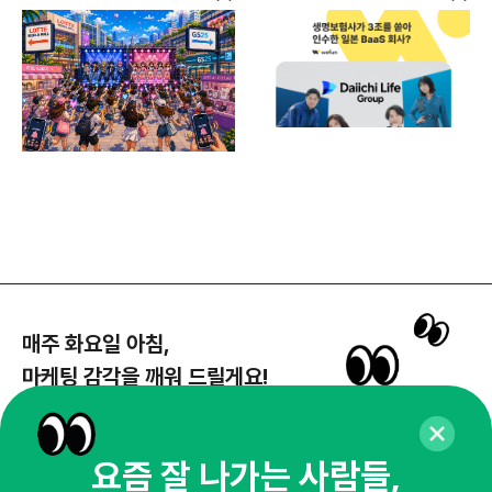
플랜
매주 화요일 아침,
마케팅 감각을 깨워 드릴게요!
65,043명의 마케터를 성장시키는 뉴스레터
뉴스레터 구독하기
요즘 잘 나가는 사람들,